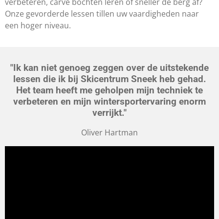
verbeteren, carve bochten leren of sneller de berg af?
Onze gevorderde lessen tillen uw vaardigheden naar
een hoger niveau.
"Ik kan niet genoeg zeggen over de uitstekende
lessen die ik bij Skicentrum Sneek heb gehad.
Het team heeft me geholpen mijn techniek te
verbeteren en mijn wintersportervaring enorm
verrijkt."
Oliver Hartman