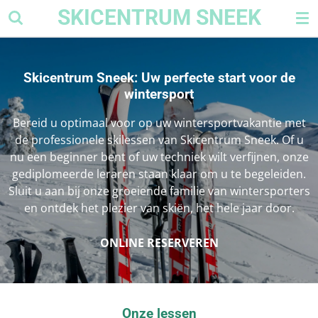
SKICENTRUM SNEEK
Ga
direct
naar
de
Skicentrum Sneek: Uw perfecte start voor de
hoofdinhoud
wintersport
Bereid u optimaal voor op uw wintersportvakantie met
de professionele skilessen van Skicentrum Sneek. Of u
nu een beginner bent of uw techniek wilt verfijnen, onze
gediplomeerde leraren staan klaar om u te begeleiden.
Sluit u aan bij onze groeiende familie van wintersporters
en ontdek het plezier van skiën, het hele jaar door.
ONLINE RESERVEREN
Onze lessen